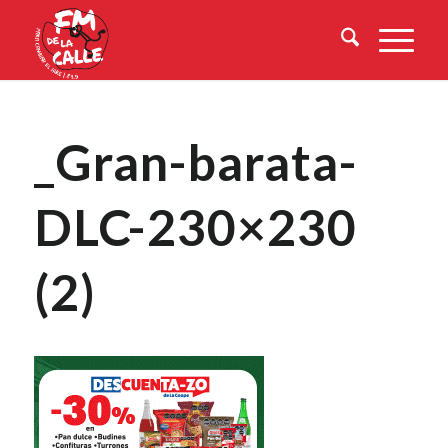
_Gran-barata-
DLC-230×230
(2)