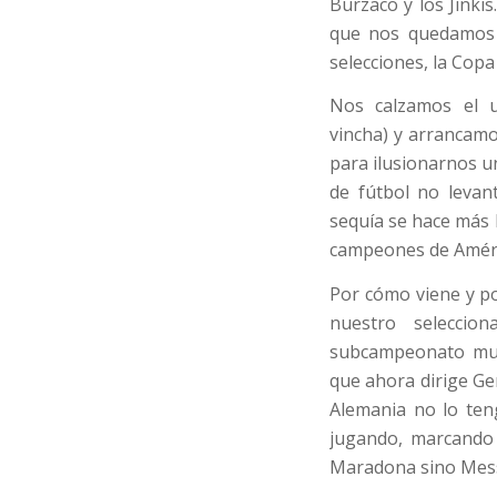
Burzaco y los Jinki
que nos quedamos 
selecciones, la Cop
Nos calzamos el u
vincha) y arrancamos
para ilusionarnos u
de fútbol no levan
sequía se hace más 
campeones de Améri
Por cómo viene y p
nuestro selecci
subcampeonato mund
que ahora dirige Ge
Alemania no lo ten
jugando, marcando 
Maradona sino Mess