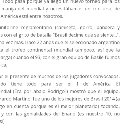
s. Todo pasa porque ya llegó un nuevo torneo para los
manija del mundial y necesitábamos un concurso de
a América está entre nosotros.
niforme reglamentario (camiseta, gorro, bandera y
 con el grito de batalla “Brasil decime que se siente…”,
na vez más. Hace 22 años que el seleccionado argentino
ta el trofeo continental (mundial tampoco, así que la
larga) cuando el 93, con el gran equipo de Basile fuimos
ca.
or el presente de muchos de los jugadores convocados,
onado tiene todo para ser el 1 de América. El
ial (Era por abajo Rodrigo!!) mostró que el equipo,
rardo Martino, fue uno de los mejores de Brasil 2014 (a
go en cuenta porque es el mejor planetario) tocando,
y con las genialidades del Enano (es nuestro 10, no
i).