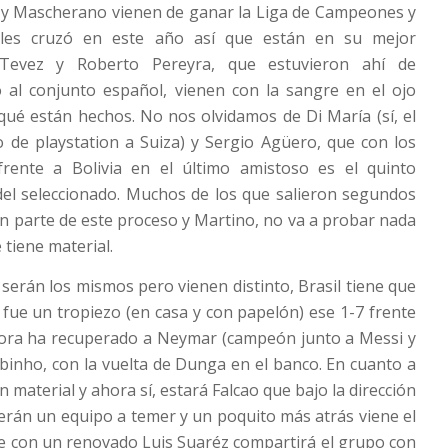
k y Mascherano vienen de ganar la Liga de Campeones y
les cruzó en este año así que están en su mejor
Tevez y Roberto Pereyra, que estuvieron ahí de
lo al conjunto español, vienen con la sangre en el ojo
ué están hechos. No nos olvidamos de Di María (sí, el
 de playstation a Suiza) y Sergio Agüero, que con los
frente a Bolivia en el último amistoso es el quinto
del seleccionado. Muchos de los que salieron segundos
n parte de este proceso y Martino, no va a probar nada
tiene material.
 serán los mismos pero vienen distinto, Brasil tiene que
fue un tropiezo (en casa y con papelón) ese 1-7 frente
ora ha recuperado a Neymar (campeón junto a Messi y
inho, con la vuelta de Dunga en el banco. En cuanto a
 material y ahora sí, estará Falcao que bajo la dirección
rán un equipo a temer y un poquito más atrás viene el
e con un renovado Luis Suaréz compartirá el grupo con