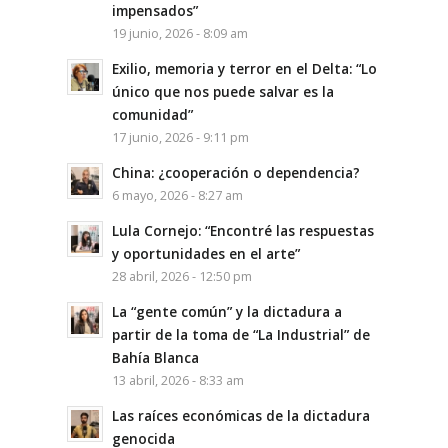
impensados”
19 junio, 2026 - 8:09 am
Exilio, memoria y terror en el Delta: “Lo
único que nos puede salvar es la
comunidad”
17 junio, 2026 - 9:11 pm
China: ¿cooperación o dependencia?
6 mayo, 2026 - 8:27 am
Lula Cornejo: “Encontré las respuestas
y oportunidades en el arte”
28 abril, 2026 - 12:50 pm
La “gente común” y la dictadura a
partir de la toma de “La Industrial” de
Bahía Blanca
13 abril, 2026 - 8:33 am
Las raíces económicas de la dictadura
genocida