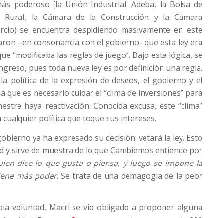
ás poderoso (la Unión Industrial, Adeba, la Bolsa de
d Rural, la Cámara de la Construcción y la Cámara
rcio) se encuentra despidiendo masivamente en este
ron –en consonancia con el gobierno- que esta ley era
e “modificaba las reglas de juego”. Bajo esta lógica, se
ngreso, pues toda nueva ley es por definición una regla.
a política de la expresión de deseos, el gobierno y el
a que es necesario cuidar el “clima de inversiones” para
stre haya reactivación. Conocida excusa, este “clima”
 cualquier política que toque sus intereses.
obierno ya ha expresado su decisión: vetará la ley. Esto
d y sirve de muestra de lo que Cambiemos entiende por
ien dice lo que gusta o piensa, y luego se impone la
tiene más poder
. Se trata de una demagogia de la peor
pia voluntad, Macri se vio obligado a proponer alguna