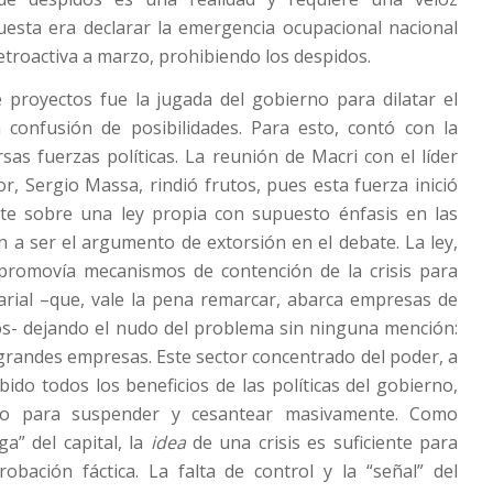
uesta era declarar la emergencia ocupacional nacional
retroactiva a marzo, prohibiendo los despidos.
e proyectos fue la jugada del gobierno para dilatar el
 confusión de posibilidades. Para esto, contó con la
rsas fuerzas políticas. La reunión de Macri con el líder
r, Sergio Massa, rindió frutos, pues esta fuerza inició
e sobre una ley propia con supuesto énfasis en las
 a ser el argumento de extorsión en el debate. La ley,
promovía mecanismos de contención de la crisis para
arial –que, vale la pena remarcar, abarca empresas de
s- dejando el nudo del problema sin ninguna mención:
 grandes empresas. Este sector concentrado del poder, a
bido todos los beneficios de las políticas del gobierno,
do para suspender y cesantear masivamente. Como
a” del capital, la
idea
de una crisis es suficiente para
obación fáctica. La falta de control y la “señal” del