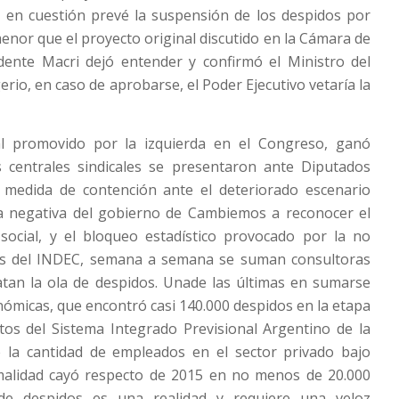
o en cuestión prevé la suspensión de los despidos por
menor que el proyecto original discutido en la Cámara de
idente Macri dejó entender y confirmó el Ministro del
gerio, en caso de aprobarse, el Poder Ejecutivo vetaría la
al promovido por la izquierda en el Congreso, ganó
 centrales sindicales se presentaron ante Diputados
medida de contención ante el deteriorado escenario
 la negativa del gobierno de Cambiemos a reconocer el
social, y el bloqueo estadístico provocado por la no
os del INDEC, semana a semana se suman consultoras
atan la ola de despidos. Unade las últimas en sumarse
ómicas, que encontró casi 140.000 despidos en la etapa
os del Sistema Integrado Previsional Argentino de la
 la cantidad de empleados en el sector privado bajo
malidad cayó respecto de 2015 en no menos de 20.000
de despidos es una realidad y requiere una veloz