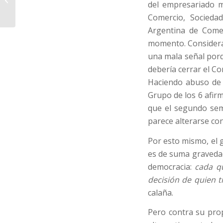
del empresariado m
bahienses offshore
Comercio, Socieda
Argentina de Come
momento. Considera
una mala señal porqu
debería cerrar el Co
Haciendo abuso de l
Grupo de los 6 afirm
que el segundo seme
parece alterarse con
Por esto mismo, el g
es de suma graveda
democracia:
cada qu
decisión de quien 
calaña.
Pero contra su pro