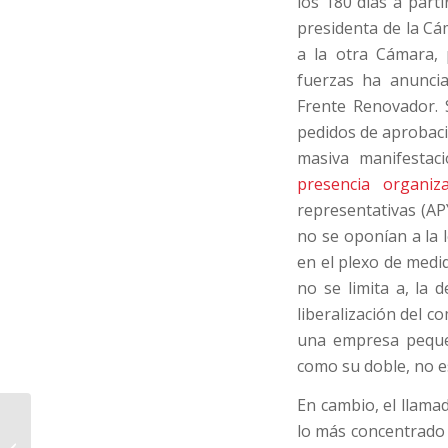
los 180 días a part
presidenta de la Cá
a la otra Cámara, 
fuerzas ha anuncia
Frente Renovador. 
pedidos de aprobaci
masiva manifesta
presencia organi
representativas (A
no se oponían a la 
en el plexo de medi
no se limita a, la 
liberalización del c
una empresa pequeñ
como su doble, no es
En cambio, el llama
lo más concentrado d
Panamá Papers: