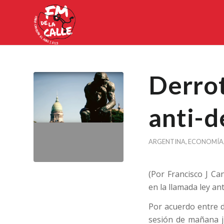
Derrot
anti-d
ARGENTINA
,
ECONOMÍA
(Por Francisco J C
en la llamada ley an
Por acuerdo entre d
sesión de mañana j