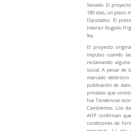
Senado. El proyect
180 días, un plazo 
Diputados. El pres
Interior Rogelio Fri
ley.
El proyecto origin
impulso cuando las
reclamando alguna 
social. A pesar de
marcado deterioro 
publicación de dat
privadas que const
fue Tendencias econ
Cambiemos. Los dat
AFIP confirman que
condiciones de for
personas. La ola 