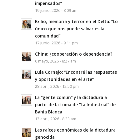
impensados”
19 junio, 2026 - 8:09 am
Exilio, memoria y terror en el Delta: “Lo
único que nos puede salvar es la
comunidad”
17 junio, 2026 - 9:11 pm
China: ¿cooperación o dependencia?
6 mayo, 2026 - 8:27 am
Lula Cornejo: “Encontré las respuestas
y oportunidades en el arte”
28 abril, 2026 - 12:50 pm
La “gente común” y la dictadura a
partir de la toma de “La Industrial” de
Bahía Blanca
13 abril, 2026 - 8:33 am
Las raíces económicas de la dictadura
genocida