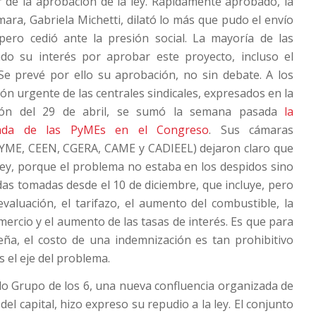
ir de la aprobación de la ley. Rápidamente aprobado, la
mara, Gabriela Michetti, dilató lo más que pudo el envío
pero cedió ante la presión social. La mayoría de las
do su interés por aprobar este proyecto, incluso el
Se prevé por ello su aprobación, no sin debate. A los
ón urgente de las centrales sindicales, expresados en la
ción del 29 de abril, se sumó la semana pasada
la
zada de las PyMEs en el Congreso
. Sus cámaras
PYME, CEEN, CGERA, CAME y CADIEEL) dejaron claro que
ley, porque el problema no estaba en los despidos sino
das tomadas desde el 10 de diciembre, que incluye, pero
devaluación, el tarifazo, el aumento del combustible, la
omercio y el aumento de las tasas de interés. Es que para
a, el costo de una indemnización es tan prohibitivo
 el eje del problema.
do Grupo de los 6, una nueva confluencia organizada de
el capital, hizo expreso su repudio a la ley. El conjunto