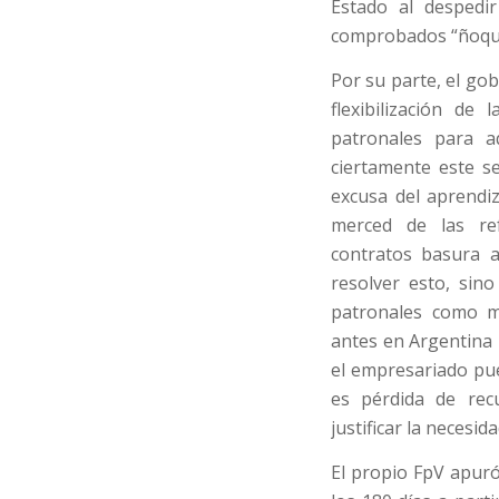
Estado al despedi
comprobados “ñoquis
Por su parte, el gob
flexibilización de
patronales para a
ciertamente este se
excusa del aprendiz
merced de las ref
contratos basura a
resolver esto, sin
patronales como m
antes en Argentina 
el empresariado pue
es pérdida de recu
justificar la necesid
El propio FpV apur