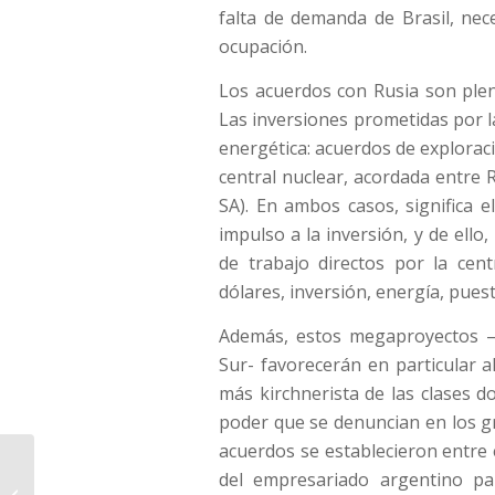
falta de demanda de Brasil, nece
ocupación.
Los acuerdos con Rusia son ple
Las inversiones prometidas por l
energética: acuerdos de explorac
central nuclear, acordada entre 
SA). En ambos casos, significa el
impulso a la inversión, y de ell
de trabajo directos por la cent
dólares, inversión, energía, pues
Además, estos megaproyectos –q
Sur- favorecerán en particular al
más kirchnerista de las clases 
poder que se denuncian en los gr
acuerdos se establecieron entre 
del empresariado argentino par
¿Se cosecha lo que se