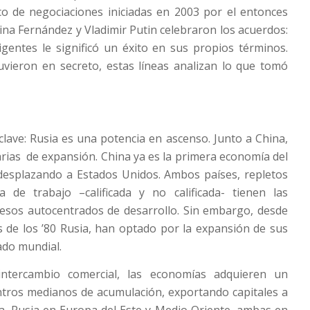
co de negociaciones iniciadas en 2003 por el entonces
ina Fernández y Vladimir Putin celebraron los acuerdos:
entes le significó un éxito en sus propios términos.
vieron en secreto, estas líneas analizan lo que tomó
clave: Rusia es una potencia en ascenso. Junto a China,
ias de expansión. China ya es la primera economía del
desplazando a Estados Unidos. Ambos países, repletos
 de trabajo –calificada y no calificada- tienen las
esos autocentrados de desarrollo. Sin embargo, desde
s de los ’80 Rusia, han optado por la expansión de sus
ado mundial.
intercambio comercial, las economías adquieren un
ntros medianos de acumulación, exportando capitales a
ia, Rusia en Europa del Este y Medio Oriente, ambas en