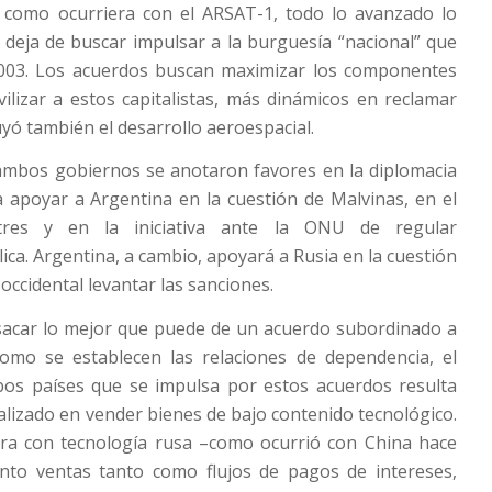
al como ocurriera con el ARSAT-1, todo lo avanzado lo
 deja de buscar impulsar a la burguesía “nacional” que
003. Los acuerdos buscan maximizar los componentes
ilizar a estos capitalistas, más dinámicos en reclamar
uyó también el desarrollo aeroespacial.
 ambos gobiernos se anotaron favores en la diplomacia
 apoyar a Argentina en la cuestión de Malvinas, en el
itres y en la iniciativa ante la ONU de regular
ca. Argentina, a cambio, apoyará a Rusia en la cuestión
 occidental levantar las sanciones.
sacar lo mejor que puede de un acuerdo subordinado a
omo se establecen las relaciones de dependencia, el
bos países que se impulsa por estos acuerdos resulta
ializado en vender bienes de bajo contenido tecnológico.
ura con tecnología rusa –como ocurrió con China hace
anto ventas tanto como flujos de pagos de intereses,