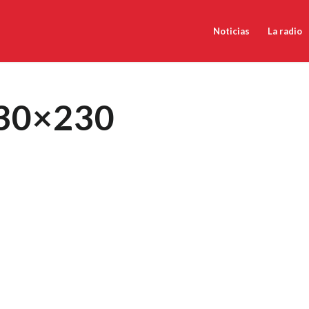
Noticias
La radio
230×230