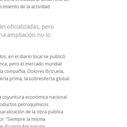
imiento de la actividad
n oficializadas, pero
na ampliación no lo
s, en el diario local se publicó
anca, pero el mercado mundial
la compañía, Dolores Brizuela,
ia prima, la sobreoferta global
 la coyuntura económica nacional
productos petroquímicos
paralización de la obra pública
or. “Siempre la misma
 El costo fijo son los