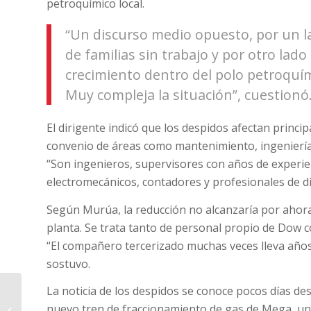
petroquímico local.
“Un discurso medio opuesto, por un
de familias sin trabajo y por otro lad
crecimiento dentro del polo petroquím
Muy compleja la situación”, cuestionó
El dirigente indicó que los despidos afectan princi
convenio de áreas como mantenimiento, ingeniería
“Son ingenieros, supervisores con años de experien
electromecánicos, contadores y profesionales de dis
Según Murúa, la reducción no alcanzaría por ahor
planta. Se trata tanto de personal propio de Dow 
“El compañero tercerizado muchas veces lleva años
sostuvo.
La noticia de los despidos se conoce pocos días de
nuevo tren de fraccionamiento de gas de Mega, una
Autonomía y pueblo