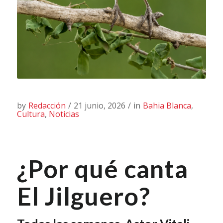
by
Redacción
/
21 junio, 2026
/
in
Bahia Blanca
,
Cultura
,
Noticias
¿Por qué canta
El Jilguero?