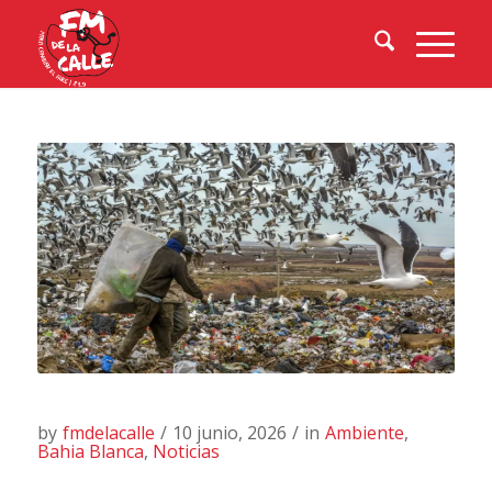
by
fmdelacalle
/
10 junio, 2026
/
in
Ambiente
,
Bahia Blanca
,
Noticias