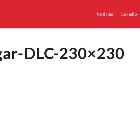
Noticias
La radio
gar-DLC-230×230