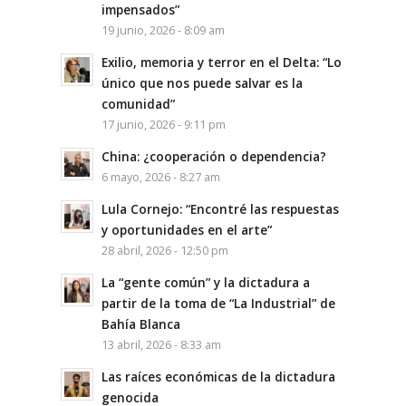
impensados”
19 junio, 2026 - 8:09 am
Exilio, memoria y terror en el Delta: “Lo
único que nos puede salvar es la
comunidad”
17 junio, 2026 - 9:11 pm
China: ¿cooperación o dependencia?
6 mayo, 2026 - 8:27 am
Lula Cornejo: “Encontré las respuestas
y oportunidades en el arte”
28 abril, 2026 - 12:50 pm
La “gente común” y la dictadura a
partir de la toma de “La Industrial” de
Bahía Blanca
13 abril, 2026 - 8:33 am
Las raíces económicas de la dictadura
genocida