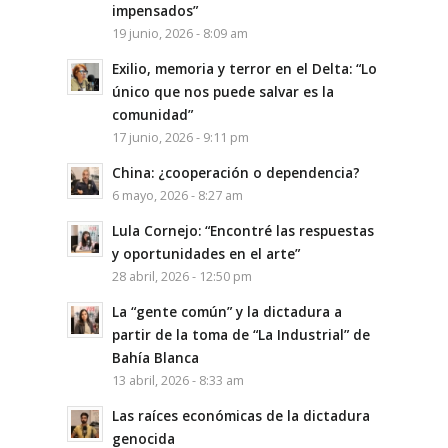
impensados”
19 junio, 2026 - 8:09 am
Exilio, memoria y terror en el Delta: “Lo
único que nos puede salvar es la
comunidad”
17 junio, 2026 - 9:11 pm
China: ¿cooperación o dependencia?
6 mayo, 2026 - 8:27 am
Lula Cornejo: “Encontré las respuestas
y oportunidades en el arte”
28 abril, 2026 - 12:50 pm
La “gente común” y la dictadura a
partir de la toma de “La Industrial” de
Bahía Blanca
13 abril, 2026 - 8:33 am
Las raíces económicas de la dictadura
genocida