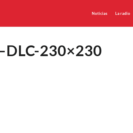
Noticias
La radio
a–DLC-230×230