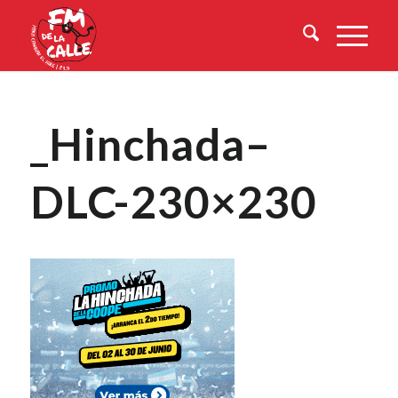
_Hinchada–
DLC-230×230