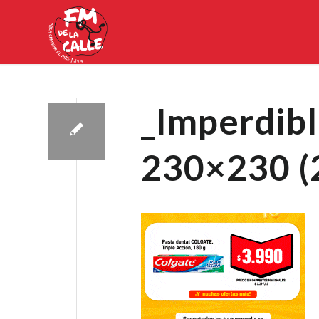
_Imperdib
230×230 (