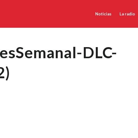
Noticias
La radio
lesSemanal-DLC-
2)