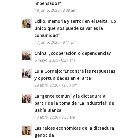
impensados”
19 junio, 2026 - 8:09 am
Exilio, memoria y terror en el Delta: “Lo
único que nos puede salvar es la
comunidad”
17 junio, 2026 - 9:11 pm
China: ¿cooperación o dependencia?
6 mayo, 2026 - 8:27 am
Lula Cornejo: “Encontré las respuestas
y oportunidades en el arte”
28 abril, 2026 - 12:50 pm
La “gente común” y la dictadura a
partir de la toma de “La Industrial” de
Bahía Blanca
13 abril, 2026 - 8:33 am
Las raíces económicas de la dictadura
genocida