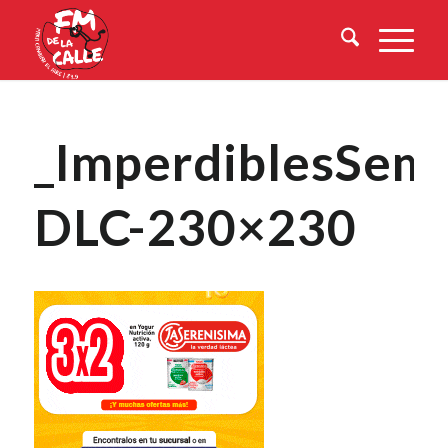
_ImperdiblesSema
DLC-230×230