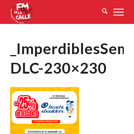
_ImperdiblesSema
DLC-230×230