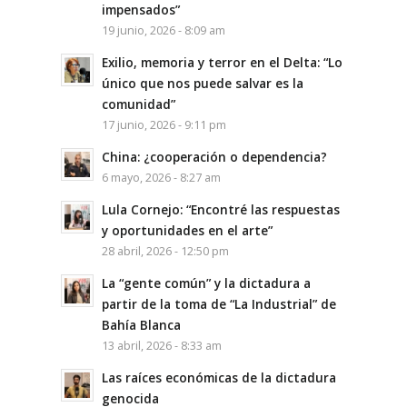
impensados”
19 junio, 2026 - 8:09 am
Exilio, memoria y terror en el Delta: “Lo
único que nos puede salvar es la
comunidad”
17 junio, 2026 - 9:11 pm
China: ¿cooperación o dependencia?
6 mayo, 2026 - 8:27 am
Lula Cornejo: “Encontré las respuestas
y oportunidades en el arte”
28 abril, 2026 - 12:50 pm
La “gente común” y la dictadura a
partir de la toma de “La Industrial” de
Bahía Blanca
13 abril, 2026 - 8:33 am
Las raíces económicas de la dictadura
genocida