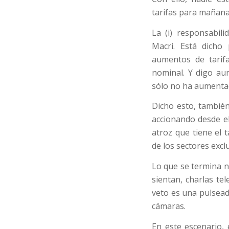
tarifas para mañana
La (i) responsabil
Macri. Está dicho
aumentos de tarif
nominal. Y digo au
sólo no ha aumenta
Dicho esto, también
accionando desde el
atroz que tiene el 
de los sectores excl
Lo que se termina n
sientan, charlas te
veto es una pulsead
cámaras.
En este escenario, 