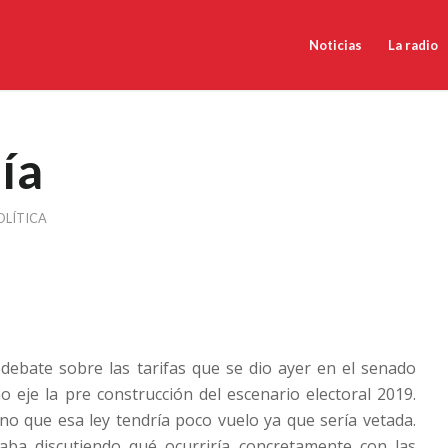
Noticias
La radio
ía
OLÍTICA
El debate sobre las tarifas que se dio ayer en el senado
 eje la pre construcción del escenario electoral 2019.
o que esa ley tendría poco vuelo ya que sería vetada.
taba discutiendo qué ocurriría concretamente con las