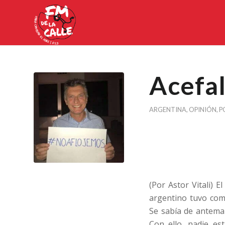
Acefal
ARGENTINA
,
OPINIÓN
,
P
(Por Astor Vitali) 
argentino tuvo como
Se sabía de anteman
Con ello, nadie es