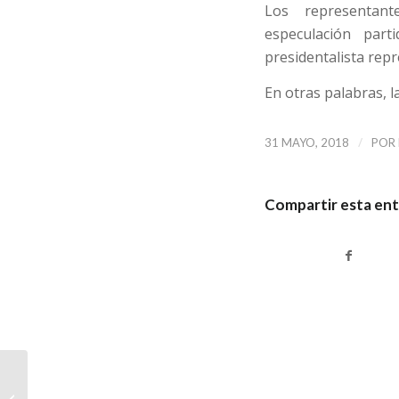
Los representan
especulación par
presidentalista repr
En otras palabras, l
/
31 MAYO, 2018
POR
Compartir esta en
CAP: hacia una
apicultura