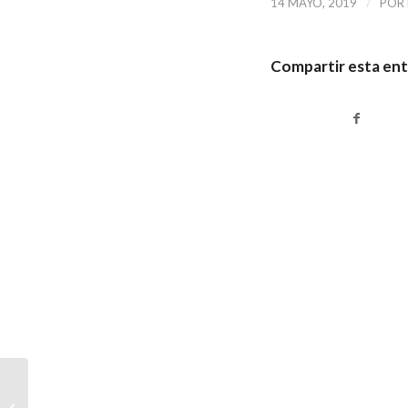
/
14 MAYO, 2019
POR
Compartir esta en
“Estamos en el medio