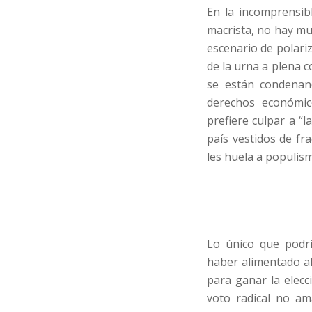
En la incomprensib
macrista, no hay mu
escenario de polari
de la urna a plena c
se están condenan
derechos económic
prefiere culpar a “
país vestidos de fr
les huela a populis
Lo único que podrí
haber alimentado al
para ganar la elecc
voto radical no ama