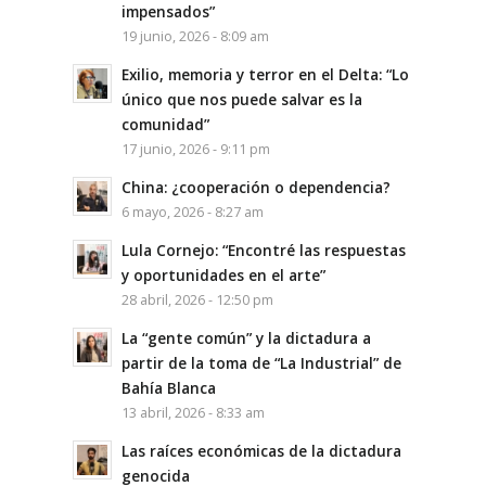
impensados”
19 junio, 2026 - 8:09 am
Exilio, memoria y terror en el Delta: “Lo
único que nos puede salvar es la
comunidad”
17 junio, 2026 - 9:11 pm
China: ¿cooperación o dependencia?
6 mayo, 2026 - 8:27 am
Lula Cornejo: “Encontré las respuestas
y oportunidades en el arte”
28 abril, 2026 - 12:50 pm
La “gente común” y la dictadura a
partir de la toma de “La Industrial” de
Bahía Blanca
13 abril, 2026 - 8:33 am
Las raíces económicas de la dictadura
genocida