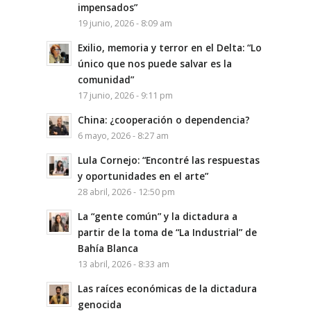
impensados”
19 junio, 2026 - 8:09 am
Exilio, memoria y terror en el Delta: “Lo
único que nos puede salvar es la
comunidad”
17 junio, 2026 - 9:11 pm
China: ¿cooperación o dependencia?
6 mayo, 2026 - 8:27 am
Lula Cornejo: “Encontré las respuestas
y oportunidades en el arte”
28 abril, 2026 - 12:50 pm
La “gente común” y la dictadura a
partir de la toma de “La Industrial” de
Bahía Blanca
13 abril, 2026 - 8:33 am
Las raíces económicas de la dictadura
genocida