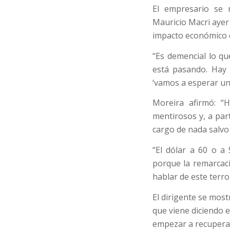
El empresario se r
Mauricio Macri ayer 
impacto económico d
“Es demencial lo qu
está pasando. Hay
‘vamos a esperar un
Moreira afirmó: “
mentirosos y, a par
cargo de nada salvo
“El dólar a 60 o a
porque la remarcaci
hablar de este terr
El dirigente se mos
que viene diciendo
empezar a recuperar