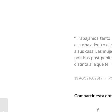
“Trabajamos tanto 
escucha adentro el m
a sus casa. Las muj
políticas post penit
distinta a la que te ll
/
13 AGOSTO, 2019
P
Compartir esta en
“Es demencial lo que