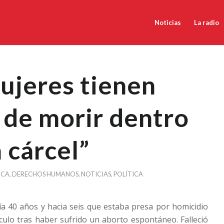
Noticias
La radio
ujeres tienen
 de morir dentro
 cárcel”
NCA
,
DERECHOS HUMANOS
,
NOTICIAS
,
POLÍTICA
nía 40 años y hacia seis que estaba presa por homicidio
culo tras haber sufrido un aborto espontáneo. Falleció