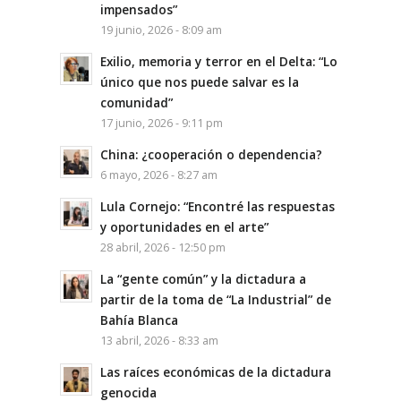
impensados”
19 junio, 2026 - 8:09 am
Exilio, memoria y terror en el Delta: “Lo
único que nos puede salvar es la
comunidad”
17 junio, 2026 - 9:11 pm
China: ¿cooperación o dependencia?
6 mayo, 2026 - 8:27 am
Lula Cornejo: “Encontré las respuestas
y oportunidades en el arte”
28 abril, 2026 - 12:50 pm
La “gente común” y la dictadura a
partir de la toma de “La Industrial” de
Bahía Blanca
13 abril, 2026 - 8:33 am
Las raíces económicas de la dictadura
genocida