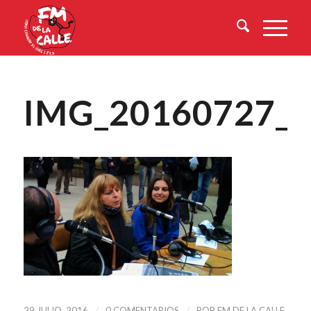
IMG_20160727_
/
/
29 JULIO, 2016
0 COMENTARIOS
POR
FM DE LA CALLE