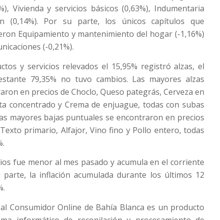
%), Vivienda y servicios básicos (0,63%), Indumentaria
ón (0,14%). Por su parte, los únicos capítulos que
eron Equipamiento y mantenimiento del hogar (-1,16%)
nicaciones (-0,21%).
tos y servicios relevados el 15,95% registró alzas, el
restante 79,35% no tuvo cambios. Las mayores alzas
raron en precios de Choclo, Queso pategrás, Cerveza en
ruta concentrado y Crema de enjuague, todas con subas
Las mayores bajas puntuales se encontraron en precios
Texto primario, Alfajor, Vino fino y Pollo entero, todas
%.
cios fue menor al mes pasado y acumula en el corriente
 parte, la inflación acumulada durante los últimos 12
%.
s al Consumidor Online de Bahía Blanca es un producto
ema informático de recopilación y procesamiento de