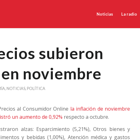
Noticias
La radio
ecios subieron
 en noviembre
ÍA
,
NOTICIAS
,
POLÍTICA
 Precios al Consumidor Online
la inflación de noviembre
gistró un aumento de 0,92%
respecto a octubre.
istraron alzas: Esparcimiento (5,21%), Otros bienes y
Alimentos y bebidas (1,00%), Atención médica y gastos