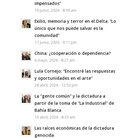
impensados”
19 junio, 2026 - 8:09 am
Exilio, memoria y terror en el Delta: “Lo
único que nos puede salvar es la
comunidad”
17 junio, 2026 - 9:11 pm
China: ¿cooperación o dependencia?
6 mayo, 2026 - 8:27 am
Lula Cornejo: “Encontré las respuestas
y oportunidades en el arte”
28 abril, 2026 - 12:50 pm
La “gente común” y la dictadura a
partir de la toma de “La Industrial” de
Bahía Blanca
13 abril, 2026 - 8:33 am
Las raíces económicas de la dictadura
genocida