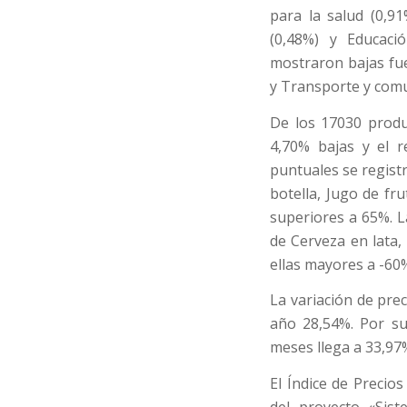
para la salud (0,91
(0,48%) y Educaci
mostraron bajas fu
y Transporte y comu
De los 17030 produc
4,70% bajas y el 
puntuales se regist
botella, Jugo de f
superiores a 65%. 
de Cerveza en lata, 
ellas mayores a -60
La variación de pre
año 28,54%. Por su
meses llega a 33,97
El Índice de Precio
del proyecto «Sist