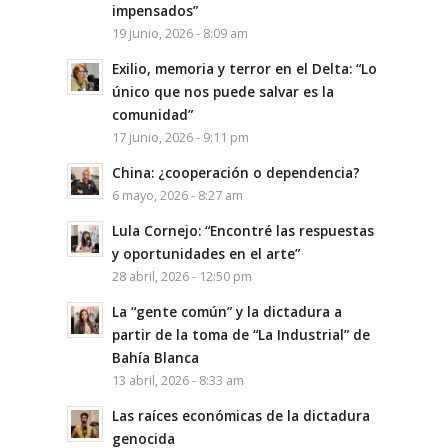
impensados”
19 junio, 2026 - 8:09 am
Exilio, memoria y terror en el Delta: “Lo
único que nos puede salvar es la
comunidad”
17 junio, 2026 - 9:11 pm
China: ¿cooperación o dependencia?
6 mayo, 2026 - 8:27 am
Lula Cornejo: “Encontré las respuestas
y oportunidades en el arte”
28 abril, 2026 - 12:50 pm
La “gente común” y la dictadura a
partir de la toma de “La Industrial” de
Bahía Blanca
13 abril, 2026 - 8:33 am
Las raíces económicas de la dictadura
genocida