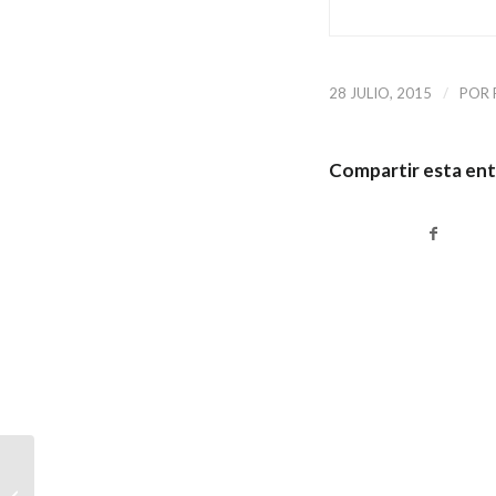
/
28 JULIO, 2015
POR
Compartir esta en
Antonio Gómez
comprometido con el