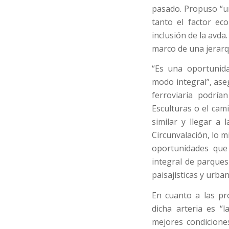
pasado. Propuso “un
tanto el factor ec
inclusión de la avda.
marco de una jerarqu
“Es una oportunida
modo integral”, ase
ferroviaria podrí
Esculturas o el cam
similar y llegar a
Circunvalación, lo 
oportunidades que
integral de parques
paisajísticas y urba
En cuanto a las pr
dicha arteria es “l
mejores condicione