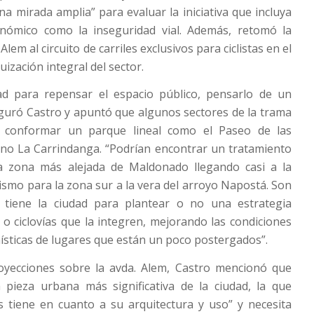
a mirada amplia” para evaluar la iniciativa que incluya
onómico como la inseguridad vial. Además, retomó la
 Alem al circuito de carriles exclusivos para ciclistas en el
ización integral del sector.
d para repensar el espacio público, pensarlo de un
guró Castro y apuntó que algunos sectores de la trama
an conformar un parque lineal como el Paseo de las
ino La Carrindanga. “Podrían encontrar un tratamiento
 la zona más alejada de Maldonado llegando casi a la
mismo para la zona sur a la vera del arroyo Napostá. Son
 tiene la ciudad para plantear o no una estrategia
 o ciclovías que la integren, mejorando las condiciones
nísticas de lugares que están un poco postergados”.
oyecciones sobre la avda. Alem, Castro mencionó que
a pieza urbana más significativa de la ciudad, la que
s tiene en cuanto a su arquitectura y uso” y necesita