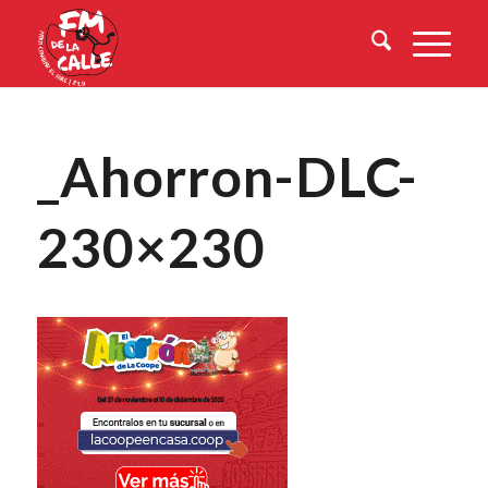
_Ahorron-DLC-
230×230