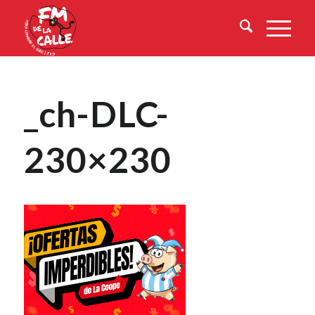
_ch-DLC-
230×230