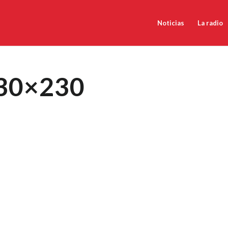
Noticias
La radio
230×230