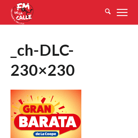
_ch-DLC-
230×230