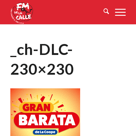
_ch-DLC-
230×230