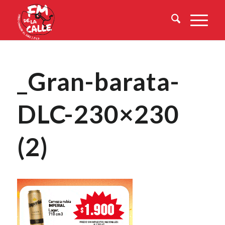
_Gran-barata-
DLC-230×230
(2)