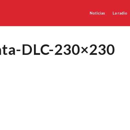
Noticias
La radio
ata-DLC-230×230