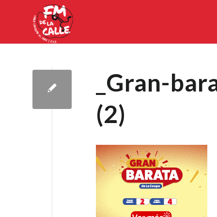
_Gran-bar
(2)