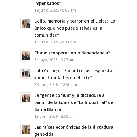
impensados”
19 junio, 2026 - 8:09 am
Exilio, memoria y terror en el Delta: “Lo
único que nos puede salvar es la
comunidad”
17 junio, 2026 - 9:11 pm
China: ¿cooperación o dependencia?
6 mayo, 2026 - 8:27 am
Lula Cornejo: “Encontré las respuestas
y oportunidades en el arte”
28 abril, 2026 - 12:50 pm
La “gente común” y la dictadura a
partir de la toma de “La Industrial” de
Bahía Blanca
13 abril, 2026 - 8:33 am
Las raíces económicas de la dictadura
genocida