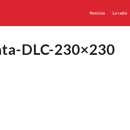
Noticias
La radio
ata-DLC-230×230