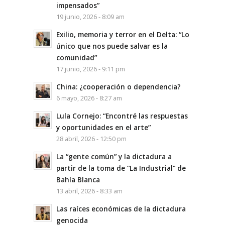
impensados”
19 junio, 2026 - 8:09 am
Exilio, memoria y terror en el Delta: “Lo
único que nos puede salvar es la
comunidad”
17 junio, 2026 - 9:11 pm
China: ¿cooperación o dependencia?
6 mayo, 2026 - 8:27 am
Lula Cornejo: “Encontré las respuestas
y oportunidades en el arte”
28 abril, 2026 - 12:50 pm
La “gente común” y la dictadura a
partir de la toma de “La Industrial” de
Bahía Blanca
13 abril, 2026 - 8:33 am
Las raíces económicas de la dictadura
genocida