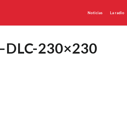
Noticias
La radio
a–DLC-230×230