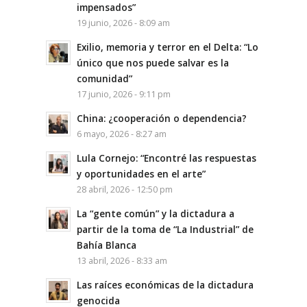
impensados”
19 junio, 2026 - 8:09 am
Exilio, memoria y terror en el Delta: “Lo
único que nos puede salvar es la
comunidad”
17 junio, 2026 - 9:11 pm
China: ¿cooperación o dependencia?
6 mayo, 2026 - 8:27 am
Lula Cornejo: “Encontré las respuestas
y oportunidades en el arte”
28 abril, 2026 - 12:50 pm
La “gente común” y la dictadura a
partir de la toma de “La Industrial” de
Bahía Blanca
13 abril, 2026 - 8:33 am
Las raíces económicas de la dictadura
genocida