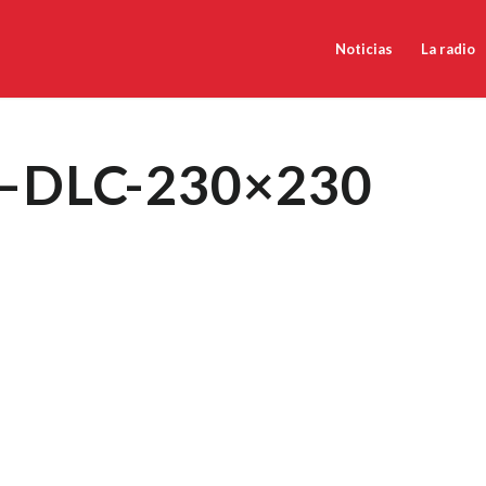
Noticias
La radio
a–DLC-230×230