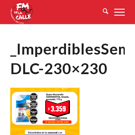
_ImperdiblesSema
DLC-230×230