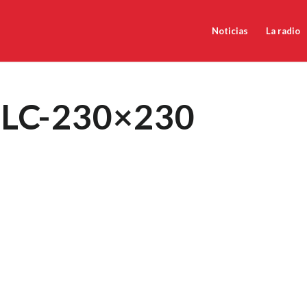
Noticias
La radio
DLC-230×230