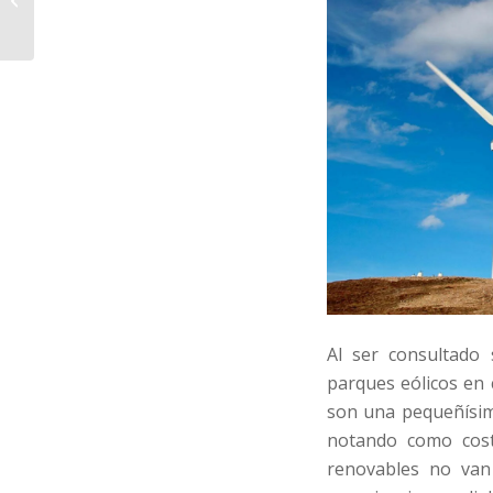
una planta que se
incendió
Al ser consultado 
parques eólicos en 
son una pequeñísima
notando como cost
renovables no van 