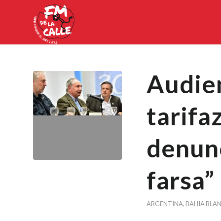
Audien
tarifa
denunc
farsa”
ARGENTINA
,
BAHIA BLA