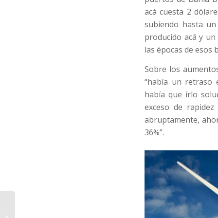
acá cuesta 2 dólar
subiendo hasta un
producido acá y un
las épocas de esos b
Sobre los aumentos 
“había un retraso e
había que irlo sol
exceso de rapidez
abruptamente, ahora
36%”.
Glencore tenía
químicos ilegales en