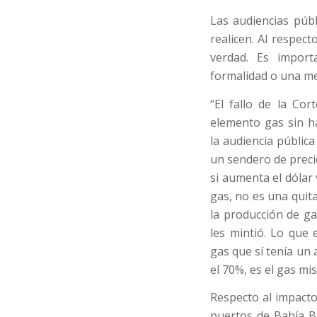
Las audiencias púb
realicen. Al respec
verdad. Es impor
formalidad o una mer
“El fallo de la Co
elemento gas sin h
la audiencia públic
un sendero de preci
si aumenta el dólar 
gas, no es una quit
la producción de ga
les mintió. Lo que 
gas que sí tenía un 
el 70%, es el gas mis
Respecto al impacto
puertos de Bahía B