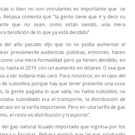
licas si bien no son vinculantes es importante que se
to, Rebasa comenta que “la gente tiene que ir y decir su
tante que no sean, como están siendo, una mera
a bendición de lo que ya está decidido”.
rte del año pasado dijo que no se podía aumentar el
acer previamente audiencias públicas, entonces, hacen
a como una mera formalidad pero ya tienen decidido, en
os hasta el 2019, con un aumento en dólares. O sea que
va a ser todavía más caro. Para nosotros, en el caso del
a de subsidios porque hay que tener presente una cosa:
s, la gente pagaba lo que valía, no había subsidios, se
estaba subsidiado era el transporte, la distribución de
atraso en la tarifa importante. Pero en una tarifa de gas
mo, el resto es distribución y trasporte”.
 del gas natural licuado importado que ingresa por los
lanca y Escobar, Rebasa explicó que “el gas producido