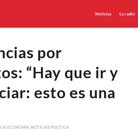
Noticias
La radio
cias por
zos: “Hay que ir y
iar: esto es una
NCA
,
ECONOMÍA
,
NOTICIAS
,
POLÍTICA