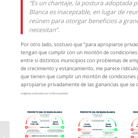
“Es un chantaje, la postura adoptada po
Blanca es inaceptable, en lugar de reun
reúnen para otorgar beneficios a gra
necesitan”.
Por otro lado, sostuvo que “para apropiarse priv
tengan que cumplir con un montón de condiciones 
entre sí distintos municipios con problemas de em
de crecimiento y estancamiento, me parece ridículo
que tienen que cumplir un montón de condiciones pa
apropiarse privadamente de las ganancias que se d
Imágenes publicadas por la Municipalidad
Por los tarifazos y el
ajuste Radio Tierra