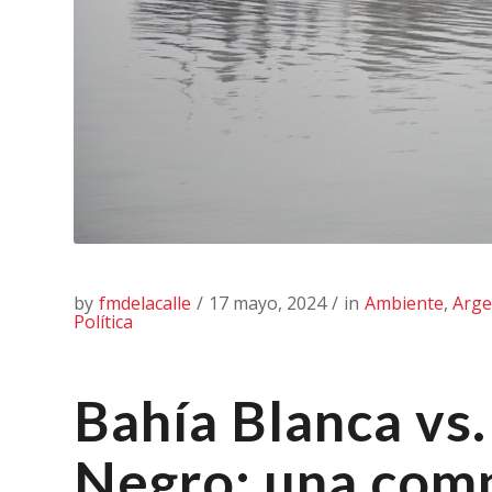
by
fmdelacalle
/
17 mayo, 2024
/
in
Ambiente
,
Arge
Política
Bahía Blanca vs.
Negro: una com