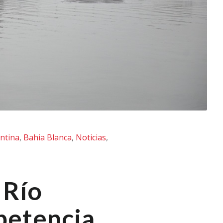
ntina
,
Bahia Blanca
,
Noticias
,
 Río
petencia