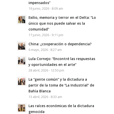
impensados”
19 junio, 2026 - 8:09 am
Exilio, memoria y terror en el Delta: “Lo
único que nos puede salvar es la
comunidad”
17 junio, 2026 - 9:11 pm
China: ¿cooperación o dependencia?
6 mayo, 2026 - 8:27 am
Lula Cornejo: “Encontré las respuestas
y oportunidades en el arte”
28 abril, 2026 - 12:50 pm
La “gente común” y la dictadura a
partir de la toma de “La Industrial” de
Bahía Blanca
13 abril, 2026 - 8:33 am
Las raíces económicas de la dictadura
genocida