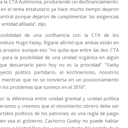
r a la CTA Autónoma, produciendo un desfinanciamiento.
 en el tema estatutario ya hace mucho tiempo dejaron
central porque dejaron de cumplimentar las exigencias
entidad afiliada”, dijo.
osibilidad de una confluencia con la CTA de los
onduce Hugo Yasky, Rigane afirmó que ambas están en
es propios aunque eso “no quita que entre las dos CTA
 para la posibilidad de una unidad orgánica en algún
e descartarlo pero hoy no es la prioridad”. “Yasky
ecto político partidario, el kirchnerismo, nosotros
mientras que no se convierta en un posicionamiento
n los problemas que tuvimos en el 2010”.
or la diferencia entre unidad gremial y unidad política
ideramos y creemos que el movimiento obrero debe ser
tidos políticos de los patrones; es una regla de juego
quien sea el gobierno. Cachorro Godoy no puede hablar