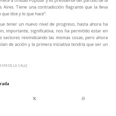
nece a Unidad Popular y es presidente del partido de la
 Aires. Tiene una contradicción flagrante que la lleva
 que dice y lo que hace”.
 que tener un nuevo nivel de progreso, hasta ahora ha
ón, importante, significativa, nos ha permitido estar en
ros sectores reivindicando las mismas cosas, pero ahora
lan de acción y la primera iniciativa tendría que ser un
R
FM DE LA CALLE
trada