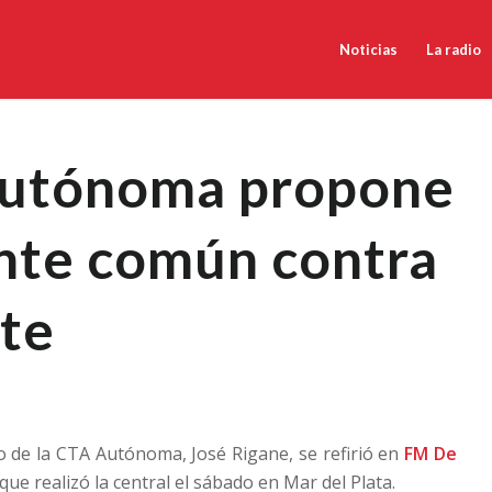
Noticias
La radio
utónoma propone
nte común contra
ste
to de la CTA Autónoma, José Rigane, se refirió en
FM De
ue realizó la central el sábado en Mar del Plata.