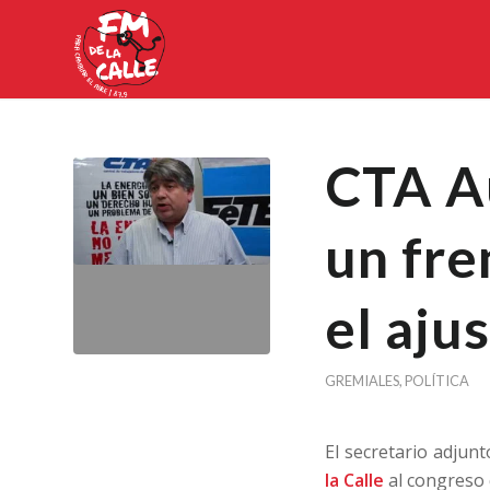
CTA A
un fre
el aju
GREMIALES
,
POLÍTICA
El secretario adjun
la Calle
al congreso q