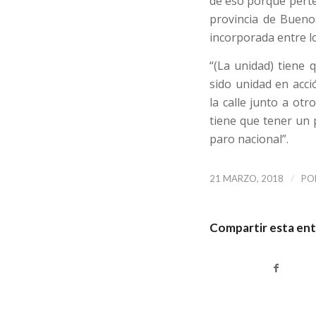
de eso porque perte
provincia de Buenos
incorporada entre lo
“(La unidad) tiene
sido unidad en acci
la calle junto a ot
tiene que tener un p
paro nacional”.
/
21 MARZO, 2018
PO
Compartir esta en