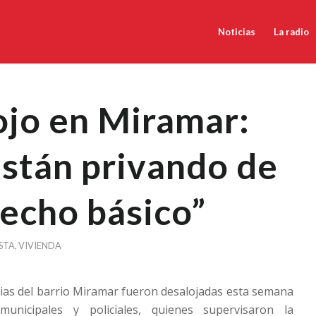
Noticias
La radio
ojo en Miramar:
stán privando de
echo básico”
STA
,
VIVIENDA
lias del barrio Miramar fueron desalojadas esta semana
municipales y policiales, quienes supervisaron la