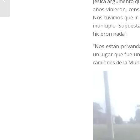
Jesica argumentó qu
piel es el hambre”
años vinieron, cen
Nos tuvimos que ir.
municipio. Supuest
hicieron nada”.
“Nos están privando
un lugar que fue un
camiones de la Munic