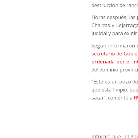
destrucción de ranc
Horas después, las p
Charcas y Lejarraga
judicial y para exigi
Según informaron
secretario de Gobi
ordenada por el i
del dominio provinci
“Éste es un pozo de
que está limpio, qu
sacar”, comentó a
F
Informó que el gob