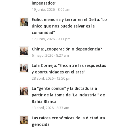
impensados”
19 junio, 2026 - 8:09 am
Exilio, memoria y terror en el Delta: “Lo
único que nos puede salvar es la
comunidad”
17 junio, 2026 - 9:11 pm
China: ¿cooperación o dependencia?
6 mayo, 2026 - 8:27 am
Lula Cornejo: “Encontré las respuestas
y oportunidades en el arte”
28 abril, 2026 - 12:50 pm
La “gente común” y la dictadura a
partir de la toma de “La Industrial” de
Bahía Blanca
13 abril, 2026 - 8:33 am
Las raíces económicas de la dictadura
genocida