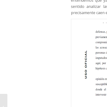
entendemos que ya 
sentido analizar 
precisamente caen e
Último día de la