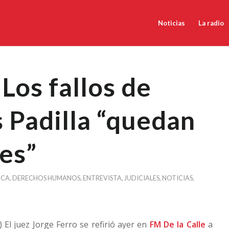
Noticias
La radio
 Los fallos de
 Padilla “quedan
es”
NCA
,
DERECHOS HUMANOS
,
ENTREVISTA
,
JUDICIALES
,
NOTICIAS
,
) El juez Jorge Ferro se refirió ayer en
FM De la Calle
a