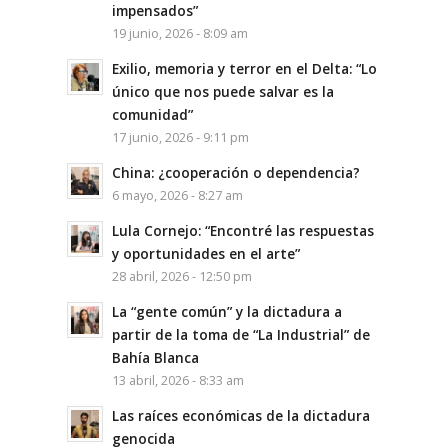
impensados”
19 junio, 2026 - 8:09 am
Exilio, memoria y terror en el Delta: “Lo
único que nos puede salvar es la
comunidad”
17 junio, 2026 - 9:11 pm
China: ¿cooperación o dependencia?
6 mayo, 2026 - 8:27 am
Lula Cornejo: “Encontré las respuestas
y oportunidades en el arte”
28 abril, 2026 - 12:50 pm
La “gente común” y la dictadura a
partir de la toma de “La Industrial” de
Bahía Blanca
13 abril, 2026 - 8:33 am
Las raíces económicas de la dictadura
genocida