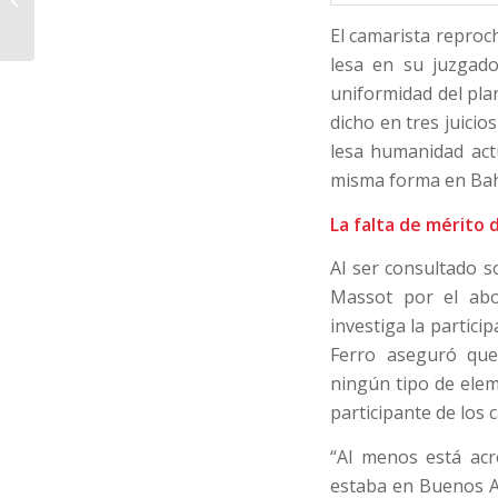
muestra de carreras
El camarista reproc
lesa en su juzgado
uniformidad del pla
dicho en tres juicio
lesa humanidad act
misma forma en Bah
La falta de mérito
Al ser consultado s
Massot por el abo
investiga la partici
Ferro aseguró que
ningún tipo de ele
participante de los 
“Al menos está acr
estaba en Buenos Ai