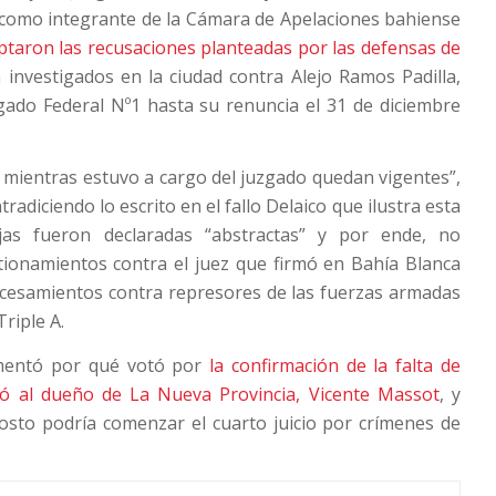
ó como integrante de la Cámara de Apelaciones bahiense
ptaron las recusaciones planteadas por las defensas de
investigados en la ciudad contra Alejo Ramos Padilla,
gado Federal Nº1 hasta su renuncia el 31 de diciembre
ó mientras estuvo a cargo del juzgado quedan vigentes”,
radiciendo lo escrito en el fallo Delaico que ilustra esta
jas fueron declaradas “abstractas” y por ende, no
tionamientos contra el juez que firmó en Bahía Blanca
ocesamientos contra represores de las fuerzas armadas
Triple A.
omentó por qué votó por
la confirmación de la falta de
ió al dueño de La Nueva Provincia, Vicente Massot
, y
osto podría comenzar el cuarto juicio por crímenes de