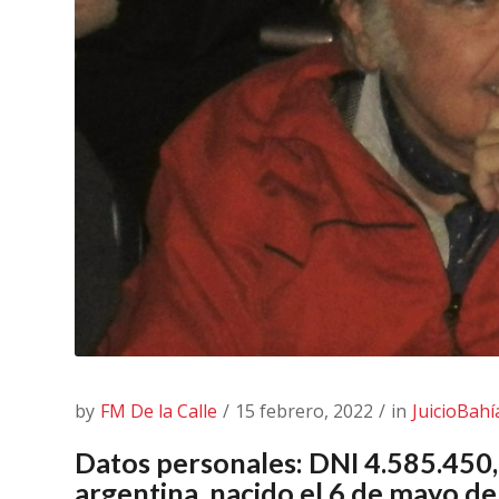
by
FM De la Calle
/
15 febrero, 2022
/
in
JuicioBah
Datos personales: DNI 4.585.450,
argentina, nacido el 6 de mayo de