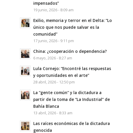
impensados”
19 junio, 2026 - 8:09 am
Exilio, memoria y terror en el Delta: “Lo
único que nos puede salvar es la
comunidad”
17 junio, 2026 - 9:11 pm
China: ¿cooperación o dependencia?
6 mayo, 2026 - 8:27 am
Lula Cornejo: “Encontré las respuestas
y oportunidades en el arte”
28 abril, 2026 - 12:50 pm
La “gente común” y la dictadura a
partir de la toma de “La Industrial” de
Bahía Blanca
13 abril, 2026 - 8:33 am
Las raíces económicas de la dictadura
genocida