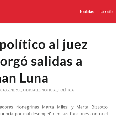
Noticias
La radio
político al juez
orgó salidas a
han Luna
NCA
,
GÉNEROS
,
JUDICIALES
,
NOTICIAS
,
POLÍTICA
ladoras rionegrinas Marta Milesi y Marta Bizzotto
nuncia por mal desempeño en sus funciones contra el