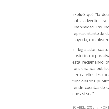
Explicó qué “la de
había advertido, so
unanimidad. Eso incl
representante de de
mayoría, con abstenc
El legislador sost
posición corporativ
está reclamando ot
funcionarios públic
pero a ellos les t
funcionarios públi
rendir cuentas de 
que así sea”.
/
20 ABRIL, 2018
POR