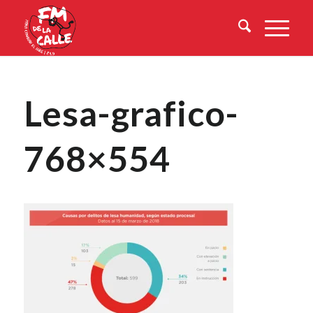
Lesa-grafico-
768×554