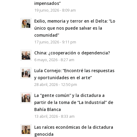
impensados”
19 junio, 2026 - 8:09 am
Exilio, memoria y terror en el Delta: “Lo
único que nos puede salvar es la
comunidad”
17 junio, 2026 - 9:11 pm
China: ¿cooperación o dependencia?
6 mayo, 2026 - 8:27 am
Lula Cornejo: “Encontré las respuestas
y oportunidades en el arte”
28 abril, 2026 - 12:50 pm
La “gente común” y la dictadura a
partir de la toma de “La Industrial” de
Bahía Blanca
13 abril, 2026 - 8:33 am
Las raíces económicas de la dictadura
genocida