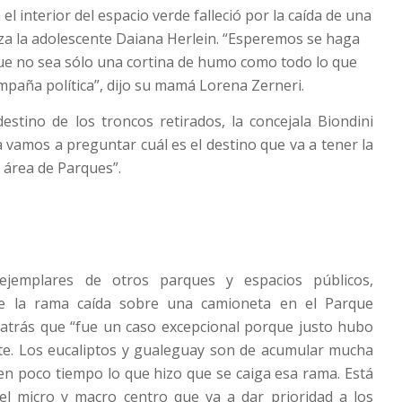
el interior del espacio verde falleció por la caída de una
a la adolescente Daiana Herlein. “Esperemos se haga
que no sea sólo una cortina de humo como todo lo que
mpaña política”, dijo su mamá Lorena Zerneri.
estino de los troncos retirados, la concejala Biondini
vamos a preguntar cuál es el destino que va a tener la
l área de Parques”.
jemplares de otros parques y espacios públicos,
ue la rama caída sobre una camioneta en el Parque
 atrás que “fue un caso excepcional porque justo hubo
rte. Los eucaliptos y gualeguay son de acumular mucha
en poco tiempo lo que hizo que se caiga esa rama. Está
del micro y macro centro que va a dar prioridad a los