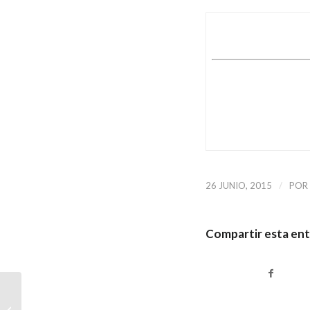
/
26 JUNIO, 2015
POR
Compartir esta en
A 13 años de la
masacre de