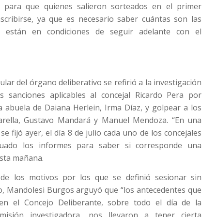
o para que quienes salieron sorteados en el primer
scribirse, ya que es necesario saber cuántas son las
 están en condiciones de seguir adelante con el
tular del órgano deliberativo se refirió a la investigación
s sanciones aplicables al concejal Ricardo Pera por
la abuela de Daiana Herlein, Irma Díaz, y golpear a los
sarella, Gustavo Mandará y Manuel Mendoza. “En una
se fijó ayer, el día 8 de julio cada uno de los concejales
uado los informes para saber si corresponde una
esta mañana.
de los motivos por los que se definió sesionar sin
co, Mandolesi Burgos arguyó que “los antecedentes que
en el Concejo Deliberante, sobre todo el día de la
misión investigadora, nos llevaron a tener cierta