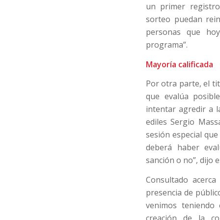
un primer registr
sorteo puedan rein
personas que hoy
programa”.
Mayoría calificada
Por otra parte, el ti
que evalúa posible
intentar agredir a 
ediles Sergio Mas
sesión especial que 
deberá haber eval
sanción o no”, dijo 
Consultado acerca 
presencia de públi
venimos teniendo 
creación de la co