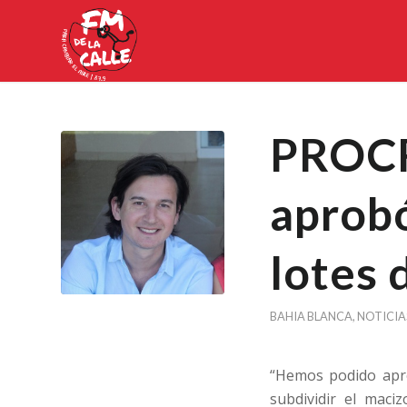
PROCR
aprobó
lotes 
BAHIA BLANCA
,
NOTICIA
“Hemos podido apro
subdividir el maci