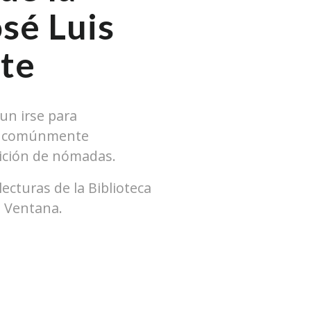
sé Luis
te
 un irse para
to comúnmente
ición de nómadas.
ecturas de la Biblioteca
a Ventana.