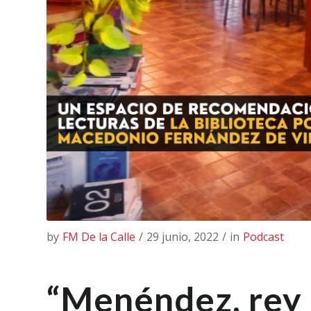
by
FM De la Calle
/
29 junio, 2022
/
in
Podcast
“Menéndez, rey 