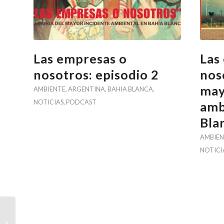
Las empresas o
Las
nosotros: episodio 2
nos
may
AMBIENTE
,
ARGENTINA
,
BAHIA BLANCA
,
NOTICIAS
,
PODCAST
amb
Bla
AMBIEN
NOTICI
Ecuador: un país
movilizado contra las