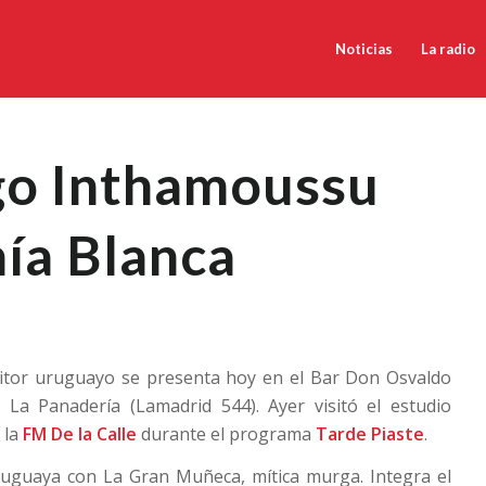
Noticias
La radio
go Inthamoussu
hía Blanca
itor uruguayo se presenta hoy en el Bar Don Osvaldo
l La Panadería (Lamadrid 544). Ayer visitó el estudio
 la
FM De la Calle
durante el programa
Tarde Piaste
.
ruguaya con La Gran Muñeca, mítica murga. Integra el