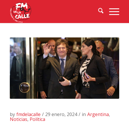
by
fmdelacalle
/
29 enero, 2024
/
in
Argentina
,
Noticias
,
Política