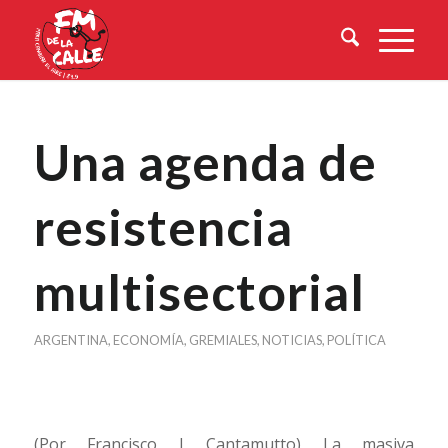
Una agenda de
resistencia
multisectorial
ARGENTINA
,
ECONOMÍA
,
GREMIALES
,
NOTICIAS
,
POLÍTICA
(Por Francisco J Cantamutto) La masiva