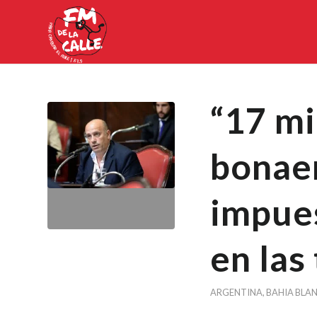
“17 mi
bonae
impues
en las 
ARGENTINA
,
BAHIA BLA