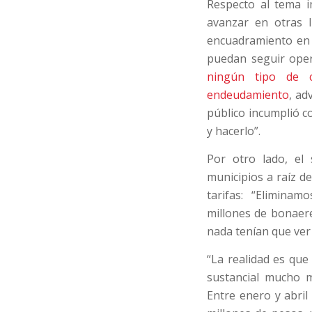
Respecto al tema i
avanzar en otras l
encuadramiento en 
puedan seguir ope
ningún tipo de c
endeudamiento
, ad
público incumplió c
y hacerlo”.
Por otro lado, el 
municipios a raíz d
tarifas: “Elimina
millones de bonaer
nada tenían que ver 
“La realidad es que
sustancial mucho 
Entre enero y abril