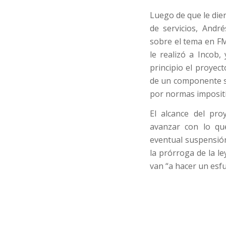
Luego de que le die
de servicios, Andr
sobre el tema en FM
le realizó a Incob,
principio el proyec
de un componente so
por normas impositi
El alcance del pro
avanzar con lo que
eventual suspensió
la prórroga de la l
van “a hacer un esfu