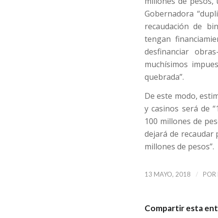
millones de pesos,
Gobernadora “dupli
recaudación de bin
tengan financiamie
desfinanciar obra
muchísimos impuest
quebrada”.
De este modo, estim
y casinos será de “
100 millones de pes
dejará de recaudar 
millones de pesos”.
/
13 MAYO, 2018
POR
Compartir esta en